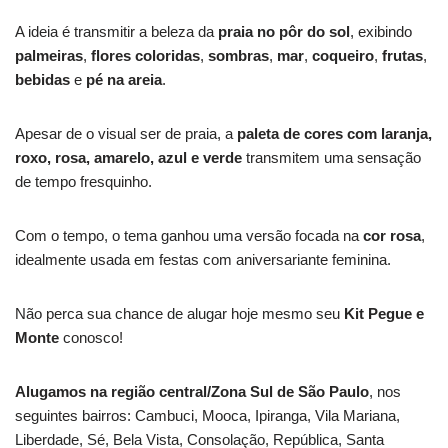
A ideia é transmitir a beleza da
praia no pôr do sol
, exibindo
palmeiras
,
flores coloridas
,
sombras
,
mar
,
coqueiro
,
frutas
,
bebidas
e
pé na areia
.
Apesar de o visual ser de praia, a
paleta de cores com laranja,
roxo, rosa, amarelo, azul e verde
transmitem uma sensação
de tempo fresquinho.
Com o tempo, o tema ganhou uma versão focada na
cor rosa
,
idealmente usada em festas com aniversariante feminina.
Não perca sua chance de alugar hoje mesmo seu
Kit Pegue e
Monte
conosco!
Alugamos na região central/Zona Sul de São Paulo
, nos
seguintes bairros: Cambuci, Mooca, Ipiranga, Vila Mariana,
Liberdade, Sé, Bela Vista, Consolação, República, Santa