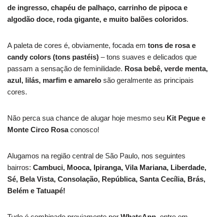
de ingresso, chapéu de palhaço, carrinho de pipoca e
algodão doce, roda gigante, e muito balões coloridos
.
A paleta de cores é, obviamente, focada em
tons de rosa e
candy colors (tons pastéis)
– tons suaves e delicados que
passam a sensação de feminilidade.
Rosa bebê, verde menta,
azul, lilás, marfim e amarelo
são geralmente as principais
cores.
Não perca sua chance de alugar hoje mesmo seu
Kit Pegue e
Monte Circo Rosa
conosco!
Alugamos na região central de São Paulo, nos seguintes
bairros:
Cambuci, Mooca, Ipiranga, Vila Mariana, Liberdade,
Sé, Bela Vista, Consolação, República, Santa Cecília, Brás,
Belém e Tatuapé!
Tudo é combinado previamente por
WhatsApp
, entre em